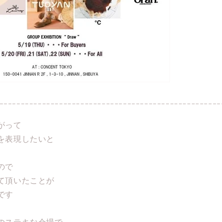
----------------------------------------------------
がって
を表現したいと
ので
て頂いたことが
です
のステキな会場で