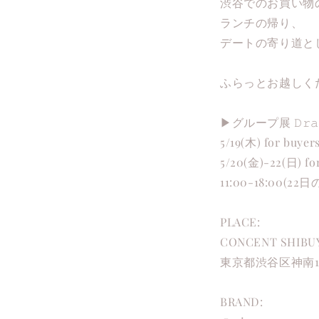
渋谷でのお買い物
ランチの帰り、
デートの寄り道と
ふらっとお越しくだ
▶︎グループ展 𝙳𝚛𝚊𝚠
5/19(木) for buyer
5/20(金)-22(日) for
11:00-18:00(22
PLACE:
CONCENT SHIBU
東京都渋谷区神南1-
BRAND: