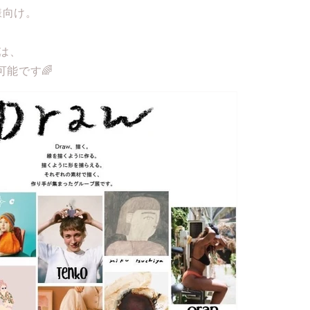
様向け。
日は、
能です🌈