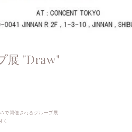
展 "Draw"
IBUYAで開催されるグループ展
ます☾