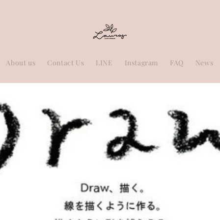
About us
Contact Us
LINE
Instagram
FAQ
News