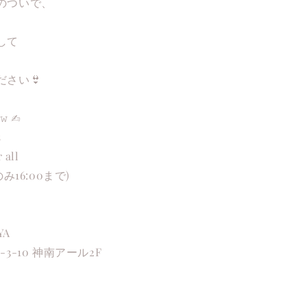
のついで、
して
さい👙
 ✍︎︎
s
 all
日のみ16:00まで)
YA
3-10 神南アール2F