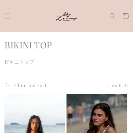
Skip to
content
Cart
C
BIKINI TOP
o
ビキニトップ
l
l
Filter and sort
5 products
e
c
t
i