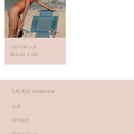
LISA TOP 2026
Regular
$55.00 USD
price
LAURAS swimwear
検索
利用規約
返金ポリシー