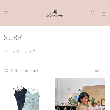
Skip to
content
Cart
C
SURF
o
サーフコーディネート
l
l
Filter and sort
2 products
e
c
t
i