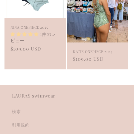
o
n
:
NINA ONEPIECE 2025
1件のレ
ビュー
Regular
$109.00 USD
KATIE ONEPIECE 2025
price
Regular
$109.00 USD
price
LAURAS swimwear
検索
利用規約