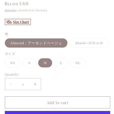
Regular
$51.00 USD
price
Shipping
calculated at checkout.
Size Chart
色
Varia
Almond / アーモンドベージュ
Black/ ブラック
sold
out
or
サイズ
unava
Variant
Variant
Variant
Variant
XS
S
M
L
XL
sold
sold
sold
sold
out
out
out
out
or
or
or
or
Quantity
unavailable
unavailable
unavailable
unavailable
Decrease
Increase
quantity
quantity
for
for
Add to cart
ANNA
ANNA
Bottom
Bottom