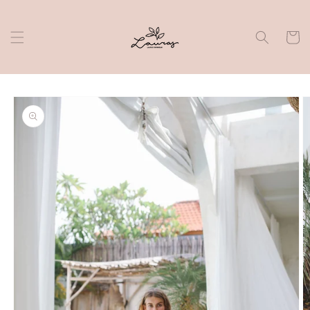
Skip to
content
Cart
Skip to
product
information