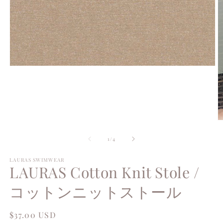
Open
media
1
in
modal
O
m
of
1
/
4
2
i
m
LAURAS SWIMWEAR
LAURAS Cotton Knit Stole /
コットンニットストール
Regular
$37.00 USD