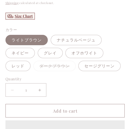
price
Shipping
calculated at checkout.
Size Chart
カラー
ライトブラウン
ナチュラルベージュ
ネイビー
グレイ
オフホワイト
Variant
レッド
ダークブラウン
セージグリーン
sold
out
or
Quantity
unavailable
Decrease
Increase
quantity
quantity
for
for
Add to cart
LAURAS
LAURAS
Cotton
Cotton
Knit
Knit