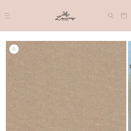
Skip to
content
Cart
Skip to
product
information