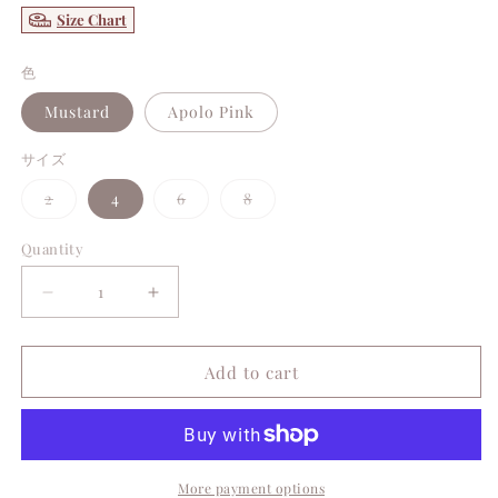
Size Chart
色
Mustard
Apolo Pink
サイズ
Variant
Variant
Variant
2
4
6
8
sold
sold
sold
out
out
out
or
or
or
Quantity
unavailable
unavailable
unavailable
Decrease
Increase
quantity
quantity
for
for
Add to cart
LULA
LULA
Onepiece
Onepiece
More payment options