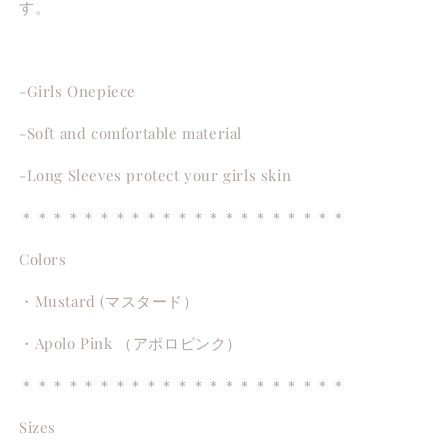
す。
-Girls Onepiece
-Soft and comfortable material
-Long Sleeves protect your girls skin
＊＊＊＊＊＊＊＊＊＊＊＊＊＊＊＊＊＊＊＊＊
Colors
・Mustard (マスタード）
・Apolo Pink （アポロピンク）
＊＊＊＊＊＊＊＊＊＊＊＊＊＊＊＊＊＊＊＊＊
Sizes