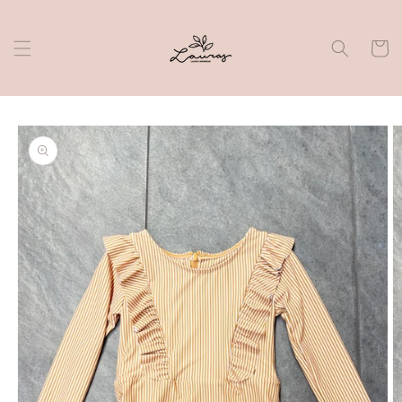
Skip to
content
Cart
Skip to
product
information