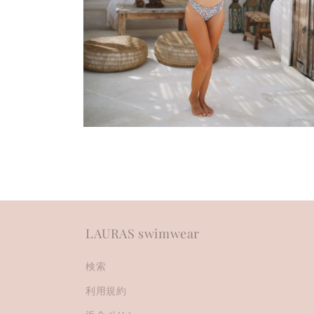
Open
media
6
in
modal
LAURAS swimwear
検索
利用規約