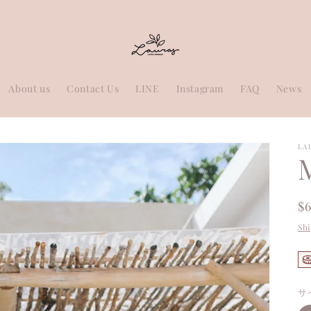
About us
Contact Us
LINE
Instagram
FAQ
News
LA
R
$
pr
Sh
サ