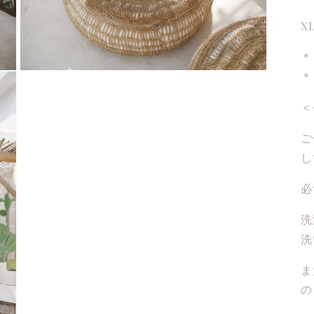
X
＊
＊
Open
media
5
＜
in
modal
ご
し
必
洗
洗
ま
の