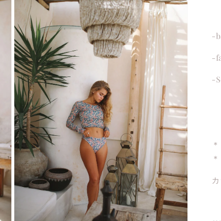
-b
-f
-S
＊
＊
カ