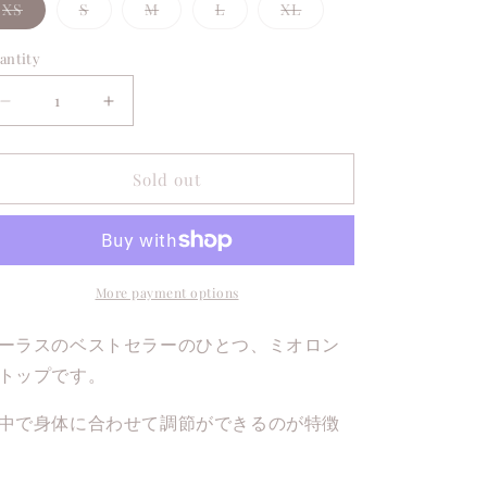
Variant
Variant
Variant
Variant
Variant
XS
S
M
L
XL
sold
sold
sold
sold
sold
out
out
out
out
out
or
or
or
or
or
antity
unavailable
unavailable
unavailable
unavailable
unavailable
Decrease
Increase
quantity
quantity
for
for
Sold out
MIO
MIO
Long
Long
Top
Top
More payment options
ーラスのベストセラーのひとつ、ミオロン
トップです。
中で身体に合わせて調節ができるのが特徴