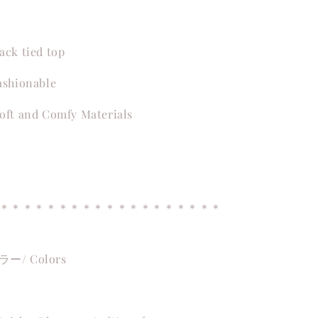
ack tied top
ashionable
oft and Comfy Materials
＊＊＊＊＊＊＊＊＊＊＊＊＊＊＊＊＊＊＊
ラー/ Colors