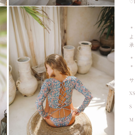
♡
Open
media
3
in
＊
modal
よ
承
＊
＊
サ
X
S
M
L