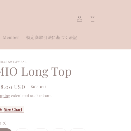
Log
Cart
in
Member
特定商取引法に基づく表記
URAS SWIMWEAR
MIO Long Top
egular
68.00 USD
Sold out
ice
ipping
calculated at checkout.
Size Chart
イズ