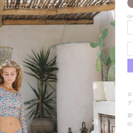
Qu
ロ
グ
背
の