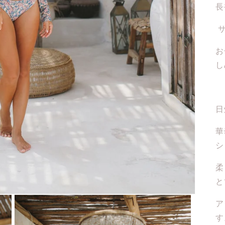
長
サ
お
し
日
華
シ
柔
と
ア
す