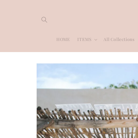
Skip to
content
HOME
ITEMS
All Collections
Skip to
product
information