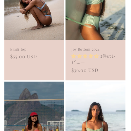
Emili top
Joy Bottom 2024
2件のレ
Regular
$55.00 USD
ビュー
price
Regular
$36.00 USD
price