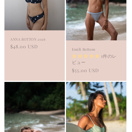
o
n
:
ANNA BOTTON 2026
Regular
$48.00 USD
Emili Bottom
price
1件のレ
ビュー
Regular
$55.00 USD
price