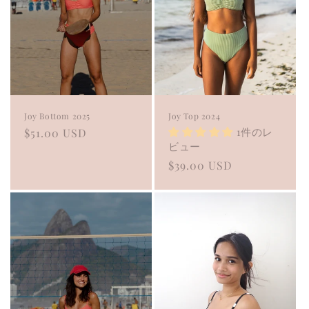
Joy Bottom 2025
Joy Top 2024
1件のレ
Regular
$51.00 USD
ビュー
price
Regular
$39.00 USD
price