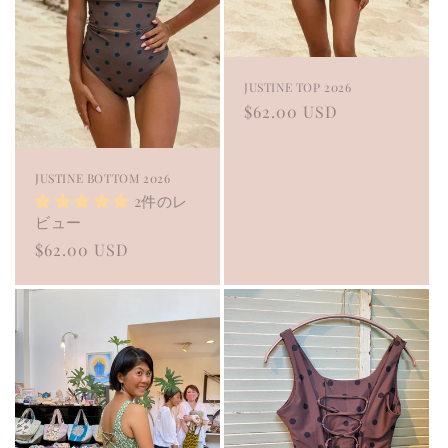
JUSTINE TOP 2026
Regular
$62.00 USD
price
JUSTINE BOTTOM 2026
2件のレ
ビュー
Regular
$62.00 USD
price