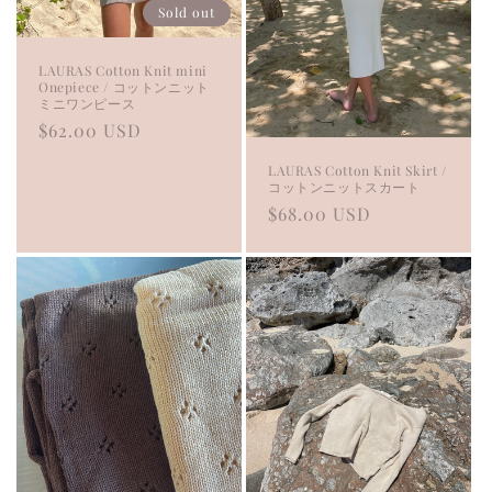
Sold out
LAURAS Cotton Knit mini
Onepiece / コットンニット
ミニワンピース
Regular
$62.00 USD
price
LAURAS Cotton Knit Skirt /
コットンニットスカート
Regular
$68.00 USD
price